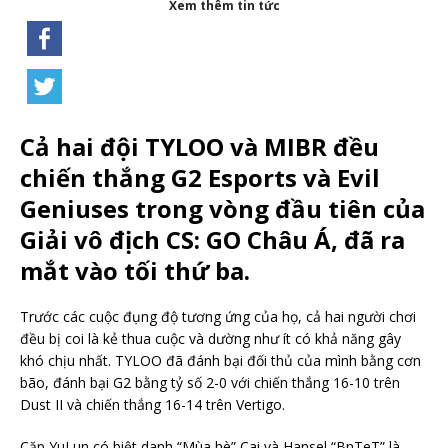
Xem thêm tin tức
Cả hai đội TYLOO và MIBR đều
chiến thắng G2 Esports và Evil
Geniuses trong vòng đầu tiên của
Giải vô địch CS: GO Châu Á, đã ra
mắt vào tối thứ ba.
Trước các cuộc đụng độ tương ứng của họ, cả hai người chơi
đều bị coi là kẻ thua cuộc và dường như ít có khả năng gây
khó chịu nhất. TYLOO đã đánh bại đối thủ của mình bằng cơn
bão, đánh bại G2 bằng tỷ số 2-0 với chiến thắng 16-10 trên
Dust II và chiến thắng 16-14 trên Vertigo.
Cặp YuLun có biệt danh “Mùa hè” Cai và Hansel “BnTeT” là