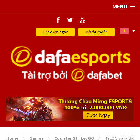
MENU
Đặt cược ngay
Mở tài khoản
Home
Games
Counter Strike: GO
TYLOO và MIBR