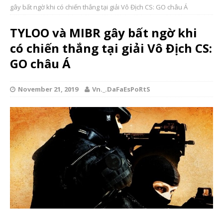
gây bất ngờ khi có chiến thắng tại giải Vô Địch CS: GO châu Á
TYLOO và MIBR gây bất ngờ khi
có chiến thắng tại giải Vô Địch CS:
GO châu Á
November 21, 2019
Vn._.DaFaEsPoRtS