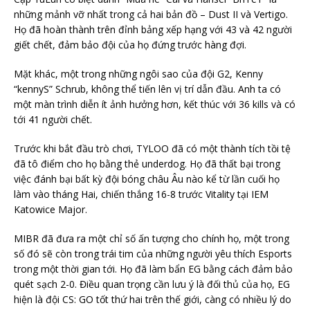
những mảnh vỡ nhất trong cả hai bản đồ – Dust II và Vertigo.
Họ đã hoàn thành trên đỉnh bảng xếp hạng với 43 và 42 người
giết chết, đảm bảo đội của họ đứng trước hàng đợi.
Mặt khác, một trong những ngôi sao của đội G2, Kenny
“kennyS” Schrub, không thể tiến lên vị trí dẫn đầu. Anh ta có
một màn trình diễn ít ảnh hưởng hơn, kết thúc với 36 kills và có
tới 41 người chết.
Trước khi bắt đầu trò chơi, TYLOO đã có một thành tích tồi tệ
đã tô điểm cho họ bằng thẻ underdog. Họ đã thất bại trong
việc đánh bại bất kỳ đội bóng châu Âu nào kể từ lần cuối họ
làm vào tháng Hai, chiến thắng 16-8 trước Vitality tại IEM
Katowice Major.
MIBR đã đưa ra một chỉ số ấn tượng cho chính họ, một trong
số đó sẽ còn trong trái tim của những người yêu thích Esports
trong một thời gian tới. Họ đã làm bẩn EG bằng cách đảm bảo
quét sạch 2-0. Điều quan trọng cần lưu ý là đối thủ của họ, EG
hiện là đội CS: GO tốt thứ hai trên thế giới, càng có nhiều lý do