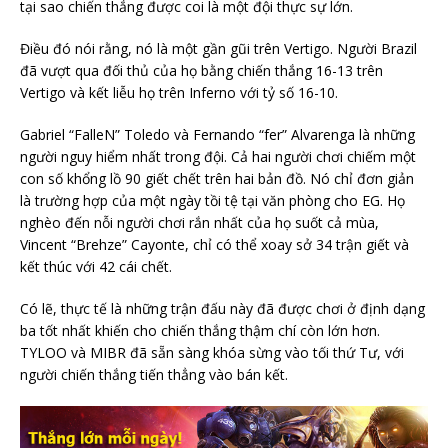
tại sao chiến thắng được coi là một đội thực sự lớn.
Điều đó nói rằng, nó là một gần gũi trên Vertigo. Người Brazil
đã vượt qua đối thủ của họ bằng chiến thắng 16-13 trên
Vertigo và kết liễu họ trên Inferno với tỷ số 16-10.
Gabriel “FalleN” Toledo và Fernando “fer” Alvarenga là những
người nguy hiểm nhất trong đội. Cả hai người chơi chiếm một
con số khổng lồ 90 giết chết trên hai bản đồ. Nó chỉ đơn giản
là trường hợp của một ngày tồi tệ tại văn phòng cho EG. Họ
nghèo đến nỗi người chơi rắn nhất của họ suốt cả mùa,
Vincent “Brehze” Cayonte, chỉ có thể xoay sở 34 trận giết và
kết thúc với 42 cái chết.
Có lẽ, thực tế là những trận đấu này đã được chơi ở định dạng
ba tốt nhất khiến cho chiến thắng thậm chí còn lớn hơn.
TYLOO và MIBR đã sẵn sàng khóa sừng vào tối thứ Tư, với
người chiến thắng tiến thẳng vào bán kết.