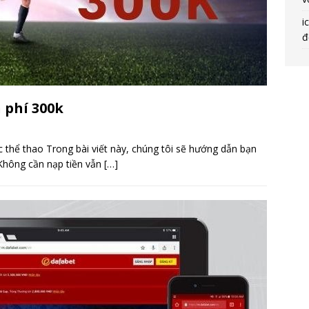
i
đ
 phí 300k
c thể thao Trong bài viết này, chúng tôi sẽ hướng dẫn bạn
 Không cần nạp tiền vẫn
[…]