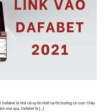
 Dafabet là nhà cái uy tín nhất tại thị trường cá cược Châu
năm vừa qua, Dafabet là
[…]