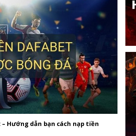
t – Hướng dẫn bạn cách nạp tiền