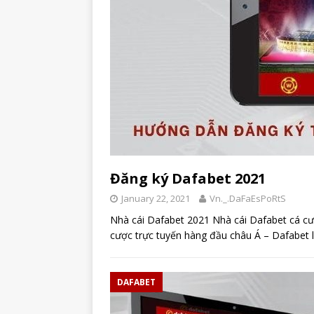
Đăng ký Dafabet 2021
January 22, 2021
Vn._.DaFaEsPoRtS
Nhà cái Dafabet 2021 Nhà cái Dafabet cá cư
cược trực tuyến hàng đầu châu Á – Dafabet 
DAFABET