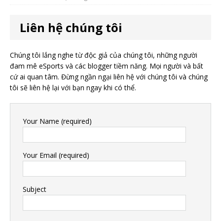
Liên hệ chúng tôi
Chúng tôi lắng nghe từ độc giả của chúng tôi, những người
đam mê eSports và các blogger tiềm năng. Mọi người và bất
cứ ai quan tâm. Đừng ngần ngại liên hệ với chúng tôi và chúng
tôi sẽ liên hệ lại với bạn ngay khi có thể.
Your Name (required)
Your Email (required)
Subject