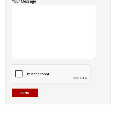
Your Message