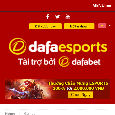
MENU
Đặt cược ngay
Mở tài khoản
Home
Games