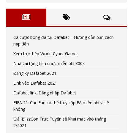
Cá cược bóng đá tại Dafabet – Hướng dẫn bạn cách
nạp tiền
Xem trực tiếp World Cyber Games
Nhà cái tặng tiền cược miễn phí 300k
Đăng ký Dafabet 2021
Link vào Dafabet 2021
Dafabet link: Đăng nhập Dafabet
FIFA 21: Các Fan có thể truy cập EA miễn phí vì sẽ
không
Giải BlizzCon Trực Tuyến sẽ khai mạc vào tháng
2/2021