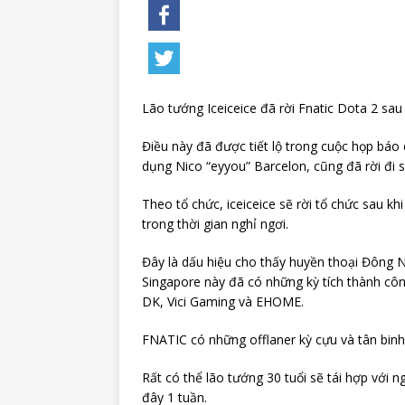
Lão tướng Iceiceice đã rời Fnatic Dota 2 sa
Điều này đã được tiết lộ trong cuộc họp bá
dụng Nico “eyyou” Barcelon, cũng đã rời đi s
Theo tổ chức, iceiceice sẽ rời tổ chức sau k
trong thời gian nghỉ ngơi.
Đây là dấu hiệu cho thấy huyền thoại Đông N
Singapore này đã có những kỳ tích thành cô
DK, Vici Gaming và EHOME.
FNATIC có những offlaner kỳ cựu và tân bin
Rất có thể lão tướng 30 tuổi sẽ tái hợp với
đây 1 tuần.