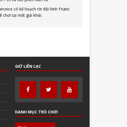
ceiceice có kế hoạch rời đội hình Fnatic
ể chơi tại một giải khác
GIỮ LIÊN LẠC
DANH MỤC TRÒ CHƠI