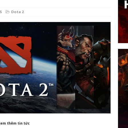
S
Dota 2
em thêm tin tức