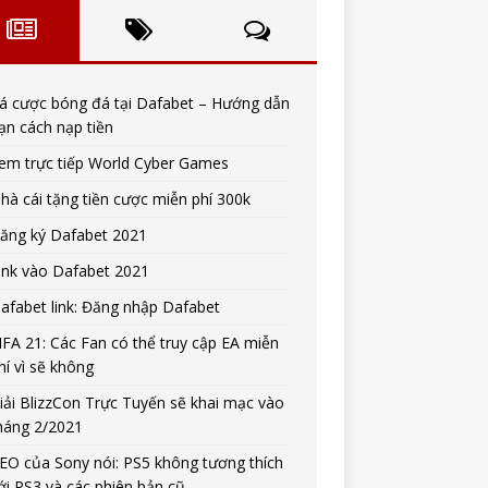
á cược bóng đá tại Dafabet – Hướng dẫn
ạn cách nạp tiền
em trực tiếp World Cyber Games
hà cái tặng tiền cược miễn phí 300k
ăng ký Dafabet 2021
ink vào Dafabet 2021
afabet link: Đăng nhập Dafabet
IFA 21: Các Fan có thể truy cập EA miễn
hí vì sẽ không
iải BlizzCon Trực Tuyến sẽ khai mạc vào
háng 2/2021
EO của Sony nói: PS5 không tương thích
ới PS3 và các phiên bản cũ