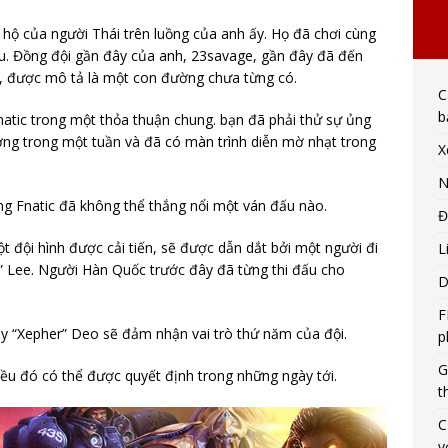
 hộ của người Thái trên luồng của anh ấy. Họ đã chơi cùng
u. Đồng đội gần đây của anh, 23savage, gần đây đã đến
, được mô tả là một con đường chưa từng có.
C
b
Fnatic trong một thỏa thuận chung. bạn đã phải thử sự ủng
ưởng trong một tuần và đã có màn trình diễn mờ nhạt trong
X
N
ng Fnatic đã không thể thắng nổi một ván đấu nào.
Đ
ột đội hình được cải tiến, sẽ được dẫn dắt bởi một người đi
L
 Lee. Người Hàn Quốc trước đây đã từng thi đấu cho
D
F
y “Xepher” Deo sẽ đảm nhận vai trò thứ năm của đội.
p
G
ều đó có thể được quyết định trong những ngày tới.
t
C
v