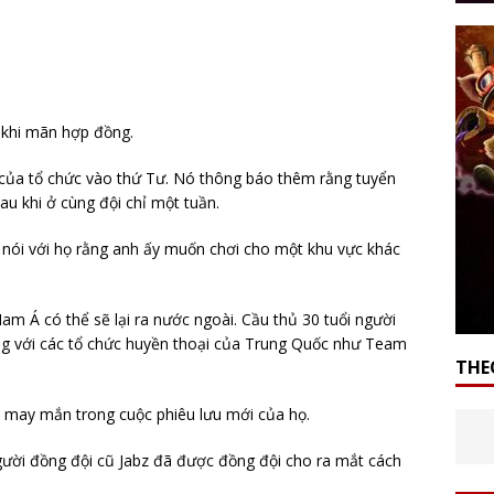
u khi mãn hợp đồng.
o của tổ chức vào thứ Tư. Nó thông báo thêm rằng tuyển
au khi ở cùng đội chỉ một tuần.
hi nói với họ rằng anh ấy muốn chơi cho một khu vực khác
am Á có thể sẽ lại ra nước ngoài. Cầu thủ 30 tuổi người
ng với các tổ chức huyền thoại của Trung Quốc như Team
THE
h may mắn trong cuộc phiêu lưu mới của họ.
 người đồng đội cũ Jabz đã được đồng đội cho ra mắt cách