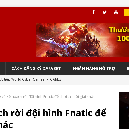
CÁCH ĐĂNG KÝ DAFABET
NGÂN HÀNG HỖ TRỢ
ực tiếp World Cyber Games
GAMES
i tặng tiền cược miễn phí 300k
DAFABET
e có kế hoạch rời đội hình Fnatic để chơi tại một giải khác
ý Dafabet 2021
DAFABET
o Dafabet 2021
DAFABET
ch rời đội hình Fnatic để
c bóng đá tại Dafabet – Hướng dẫn bạn cách nạp tiền
DAFABET
hác