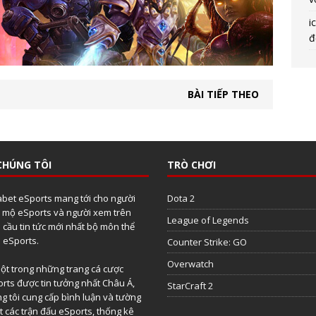
i
đ
BÀI TIẾP THEO
CHÚNG TÔI
TRÒ CHƠI
bet eSports mang tới cho người
Dota 2
mộ eSports và người xem trên
League of Legends
 cầu tin tức mới nhất bộ môn thể
 eSports.
Counter Strike: GO
Overwatch
ột trong những trang cá cược
rts được tin tưởng nhất Châu Á,
StarCraft 2
g tôi cung cấp bình luận và tường
t các trận đấu eSports, thống kê