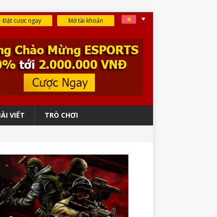
Đặt cược ngay
Mở tài khoản
BÀI VIẾT
TRÒ CHƠI