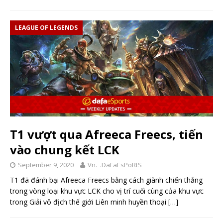
LEAGUE OF LEGENDS
T1 vượt qua Afreeca Freecs, tiến
vào chung kết LCK
September 9, 2020
Vn._.DaFaEsPoRtS
T1 đã đánh bại Afreeca Freecs bằng cách giành chiến thắng
trong vòng loại khu vực LCK cho vị trí cuối cùng của khu vực
trong Giải vô địch thế giới Liên minh huyền thoại
[…]