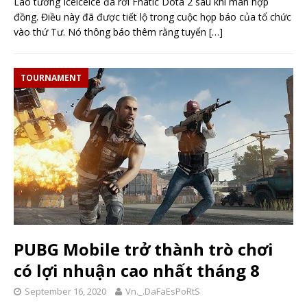
Lão tướng Iceiceice đã rời Fnatic Dota 2 sau khi mãn hợp
đồng. Điều này đã được tiết lộ trong cuộc họp báo của tổ chức
vào thứ Tư. Nó thông báo thêm rằng tuyển
[…]
TOURNAMENT
PUBG Mobile trở thành trò chơi
có lợi nhuận cao nhất tháng 8
September 16, 2020
Vn._.DaFaEsPoRtS