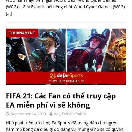
WCG năm nay? Xem giải WCG ở đâu? World Cyber Games
(WCG) – Giải Esports nổi tiếng nhất World Cyber Games (WCG)
[…]
TOURNAMENT
FIFA 21: Các Fan có thể truy cập
EA miễn phí vì sẽ không
September 24, 2020
Vn._.DaFaEsPoRtS
Nhà phát triển trò chơi, EA Sports đã mang đến cho người
hâm mộ bóng đá điều gì đó đáng vui mừng vì họ sẽ có quyền