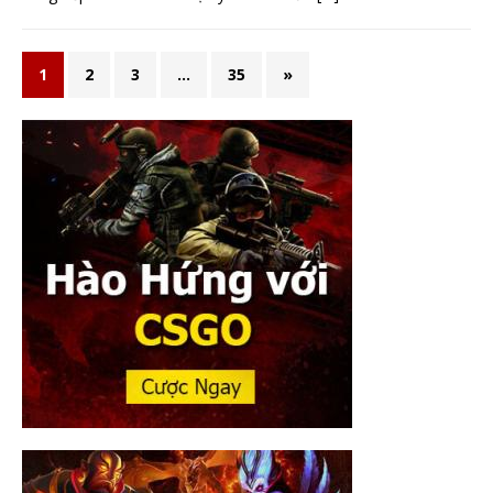
1
2
3
…
35
»