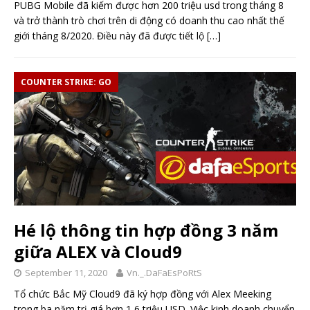
PUBG Mobile đã kiếm được hơn 200 triệu usd trong tháng 8
và trở thành trò chơi trên di động có doanh thu cao nhất thế
giới tháng 8/2020. Điều này đã được tiết lộ
[…]
COUNTER STRIKE: GO
Hé lộ thông tin hợp đồng 3 năm
giữa ALEX và Cloud9
September 11, 2020
Vn._.DaFaEsPoRtS
Tổ chức Bắc Mỹ Cloud9 đã ký hợp đồng với Alex Meeking
trong ba năm trị giá hơn 1,6 triệu USD. Việc kinh doanh chuyển