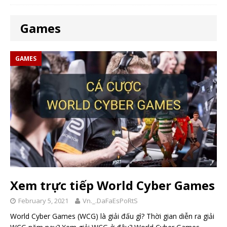
Games
GAMES
Xem trực tiếp World Cyber Games
February 5, 2021
Vn._.DaFaEsPoRtS
World Cyber Games (WCG) là giải đấu gì? Thời gian diễn ra giải