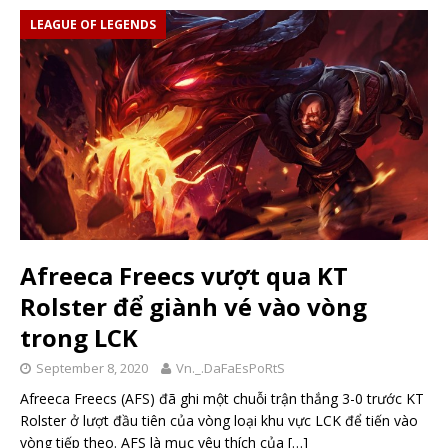
LEAGUE OF LEGENDS
Afreeca Freecs vượt qua KT
Rolster để giành vé vào vòng
trong LCK
September 8, 2020
Vn._.DaFaEsPoRtS
Afreeca Freecs (AFS) đã ghi một chuỗi trận thắng 3-0 trước KT
Rolster ở lượt đầu tiên của vòng loại khu vực LCK để tiến vào
vòng tiếp theo. AFS là mục yêu thích của
[…]