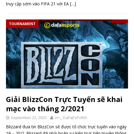
truy cập sớm vào FIFA 21 với EA
[…]
TOURNAMENT
Giải BlizzCon Trực Tuyến sẽ khai
mạc vào tháng 2/2021
September 22, 2020
Vn._.DaFaEsPoRtS
Blizzard đưa tin BlizzCon sẽ được tổ chức trực tuyến vào ngày
19 – 20/2. Blizzard đã phải hoãn sự kiện trực tiếp truyền thống