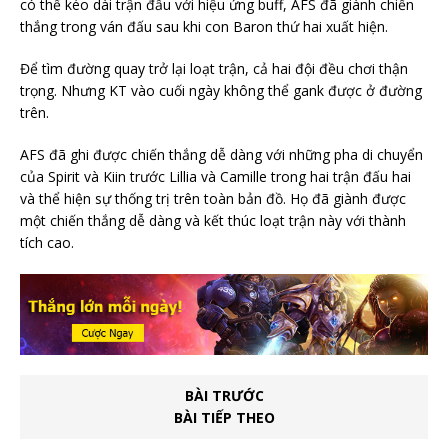
có thể kéo dài trận đấu với hiệu ứng buff, AFS đã giành chiến
thắng trong ván đấu sau khi con Baron thứ hai xuất hiện.
Để tìm đường quay trở lại loạt trận, cả hai đội đều chơi thận
trọng. Nhưng KT vào cuối ngày không thể gank được ở đường
trên.
AFS đã ghi được chiến thắng dễ dàng với những pha di chuyển
của Spirit và Kiin trước Lillia và Camille trong hai trận đấu hai
và thể hiện sự thống trị trên toàn bản đồ. Họ đã giành được
một chiến thắng dễ dàng và kết thúc loạt trận này với thành
tích cao.
BÀI TRƯỚC
BÀI TIẾP THEO