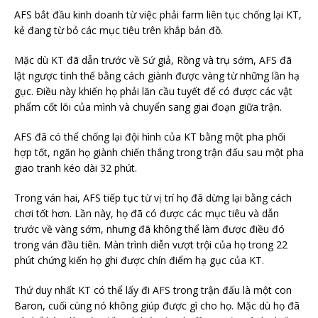
AFS bắt đầu kinh doanh từ việc phải farm liên tục chống lại KT,
kẻ đang từ bỏ các mục tiêu trên khắp bản đồ.
Mặc dù KT đã dẫn trước về Sứ giả, Rồng và trụ sớm, AFS đã
lật ngược tình thế bằng cách giành được vàng từ những lần hạ
gục. Điều này khiến họ phải lăn cầu tuyết để có được các vật
phẩm cốt lõi của mình và chuyển sang giai đoạn giữa trận.
AFS đã có thể chống lại đội hình của KT bằng một pha phối
hợp tốt, ngăn họ giành chiến thắng trong trận đấu sau một pha
giao tranh kéo dài 32 phút.
Trong ván hai, AFS tiếp tục từ vị trí họ đã dừng lại bằng cách
chơi tốt hơn. Lần này, họ đã có được các mục tiêu và dẫn
trước về vàng sớm, nhưng đã không thể làm được điều đó
trong ván đầu tiên. Màn trình diễn vượt trội của họ trong 22
phút chứng kiến ​​họ ghi được chín điểm hạ gục của KT.
Thứ duy nhất KT có thể lấy đi AFS trong trận đấu là một con
Baron, cuối cùng nó không giúp được gì cho họ. Mặc dù họ đã