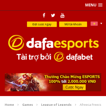
MENU
Đặt cược ngay
Mở tài khoản
Home
Games
League of Legends
Afreeca Freecs