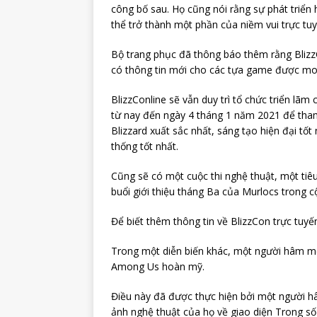
công bố sau. Họ cũng nói rằng sự phát triển 
thể trở thành một phần của niềm vui trực tuy
Bộ trang phục đã thông báo thêm rằng BlizzC
có thông tin mới cho các tựa game được mo
BlizzConline sẽ vẫn duy trì tổ chức triển lã
từ nay đến ngày 4 tháng 1 năm 2021 để tham
Blizzard xuất sắc nhất, sáng tạo hiện đại tốt 
thống tốt nhất.
Cũng sẽ có một cuộc thi nghệ thuật, một tiêu
buổi giới thiệu tháng Ba của Murlocs trong 
Để biết thêm thông tin về BlizzCon trực tuyế
Trong một diễn biến khác, một người hâm mộ
Among Us hoàn mỹ.
Điều này đã được thực hiện bởi một người h
ảnh nghệ thuật của họ về giao diện Trong s