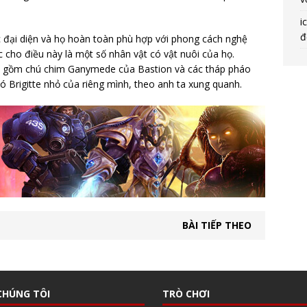
i
đ
 đại diện và họ hoàn toàn phù hợp với phong cách nghệ
c cho điều này là một số nhân vật có vật nuôi của họ.
 gồm chú chim Ganymede của Bastion và các tháp pháo
 Brigitte nhỏ của riêng mình, theo anh ta xung quanh.
BÀI TIẾP THEO
CHÚNG TÔI
TRÒ CHƠI