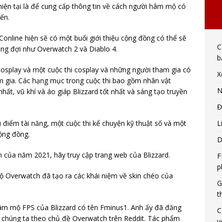
hiện tại là để cung cấp thông tin về cách người hâm mộ có
ến.
online hiện sẽ có một buổi giới thiệu cộng đồng có thể sẽ
C
ng đợi như Overwatch 2 và Diablo 4.
b
m cosplay và một cuộc thi cosplay và những người tham gia có
X
 gia. Các hạng mục trong cuộc thi bao gồm nhân vật
N
nhất, vũ khí và áo giáp Blizzard tốt nhất và sáng tạo truyền
Đ
 điểm tài năng, một cuộc thi kể chuyện kỹ thuật số và một
L
cộng đồng.
D
n của năm 2021, hãy truy cập trang web của Blizzard.
F
p
 Overwatch đã tạo ra các khái niệm về skin chéo của
G
t
âm mộ FPS của Blizzard có tên Fminus1. Anh ấy đã đăng
C
ố chúng ta theo chủ đề Overwatch trên Reddit. Tác phẩm
v