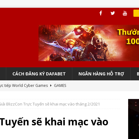
CÁCH ĐĂNG KÝ DAFABET
NGÂN HÀNG HỖ TRỢ
ực tiếp World Cyber Games
GAMES
i tặng tiền cược miễn phí 300k
DAFABET
Giải BlizzCon Trực Tuyến sẽ khai mạc vào tháng 2/2021
ý Dafabet 2021
DAFABET
o Dafabet 2021
DAFABET
 Tuyến sẽ khai mạc vào
c bóng đá tại Dafabet – Hướng dẫn bạn cách nạp tiền
DAFABET