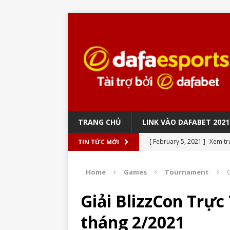
TRANG CHỦ
LINK VÀO DAFABET 2021
[ February 5, 2021 ]
Xem tr
TIN TỨC MỚI
[ February 2, 2021 ]
Nhà cá
Home
Games
Tournament
[ January 22, 2021 ]
Đăng k
[ January 8, 2021 ]
Link và
Giải BlizzCon Trực
[ February 9, 2021 ]
Cá cượ
tháng 2/2021