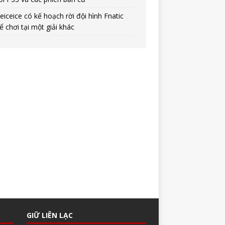
ceiceice có kế hoạch rời đội hình Fnatic
ể chơi tại một giải khác
GIỮ LIÊN LẠC