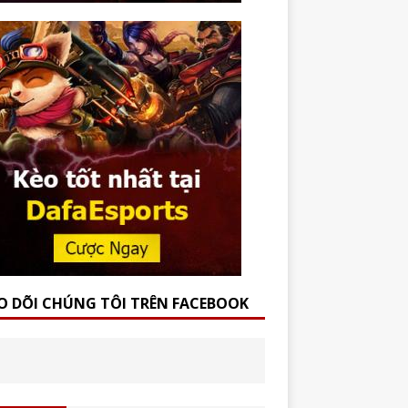
O DÕI CHÚNG TÔI TRÊN FACEBOOK