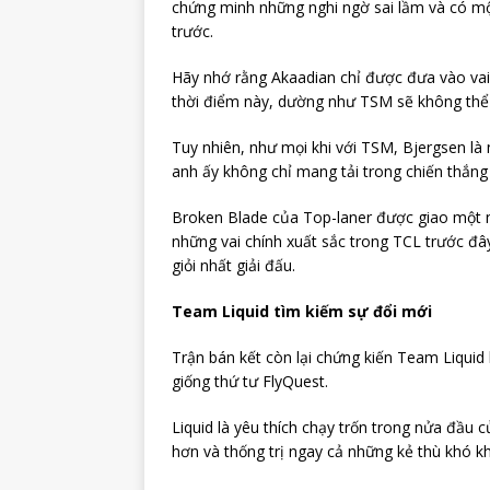
chứng minh những nghi ngờ sai lầm và có mộ
trước.
Hãy nhớ rằng Akaadian chỉ được đưa vào vai 
thời điểm này, dường như TSM sẽ không thể t
Tuy nhiên, như mọi khi với TSM, Bjergsen là
anh ấy không chỉ mang tải trong chiến thắng 
Broken Blade của Top-laner được giao một nh
những vai chính xuất sắc trong TCL trước đâ
giỏi nhất giải đấu.
Team Liquid tìm kiếm sự đổi mới
Trận bán kết còn lại chứng kiến Team Liquid
giống thứ tư FlyQuest.
Liquid là yêu thích chạy trốn trong nửa đầu c
hơn và thống trị ngay cả những kẻ thù khó k