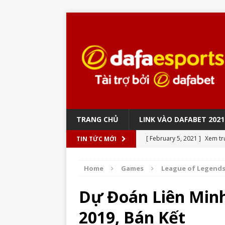
TRANG CHỦ
LINK VÀO DAFABET 2021
[ February 5, 2021 ]
Xem tr
TIN TỨC MỚI
[ February 2, 2021 ]
Nhà cá
Home
Games
League of Legend
[ January 22, 2021 ]
Đăng k
[ January 8, 2021 ]
Link và
Dự Đoán Liên Min
[ February 9, 2021 ]
Cá cượ
2019, Bán Kết