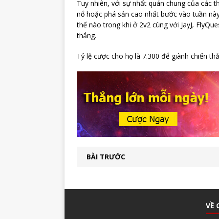
Tuy nhiên, với sự nhất quán chung của các t
nổ hoặc phá sản cao nhất bước vào tuần này l
thế nào trong khi ở 2v2 cùng với JayJ, FlyQu
thắng.
Tỷ lệ cược cho họ là 7.300 để giành chiến thắn
BÀI TRƯỚC
VỀ 