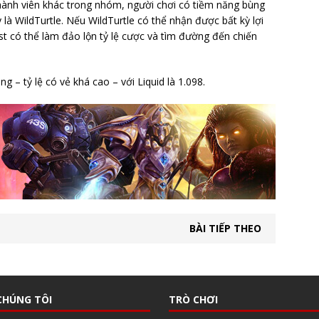
hành viên khác trong nhóm, người chơi có tiềm năng bùng
à WildTurtle. Nếu WildTurtle có thể nhận được bất kỳ lợi
est có thể làm đảo lộn tỷ lệ cược và tìm đường đến chiến
g – tỷ lệ có vẻ khá cao – với Liquid là 1.098.
BÀI TIẾP THEO
CHÚNG TÔI
TRÒ CHƠI