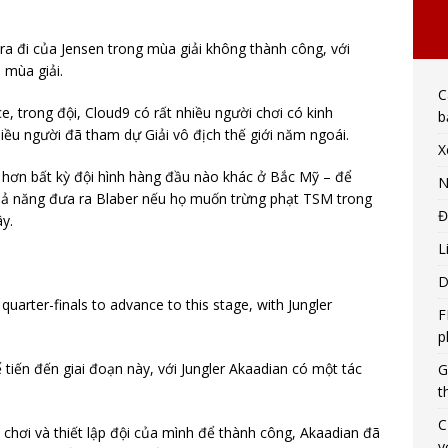
ra đi của Jensen trong mùa giải không thành công, với
 mùa giải.
C
ce, trong đội, Cloud9 có rất nhiều người chơi có kinh
b
nhiều người đã tham dự Giải vô địch thế giới năm ngoái.
X
u hơn bất kỳ đội hình hàng đầu nào khác ở Bắc Mỹ – để
N
hả năng đưa ra Blaber nếu họ muốn trừng phạt TSM trong
Đ
y.
L
D
uarter-finals to advance to this stage, with Jungler
F
p
tiến đến giai đoạn này, với Jungler Akaadian có một tác
G
t
C
rò chơi và thiết lập đội của mình để thành công, Akaadian đã
v