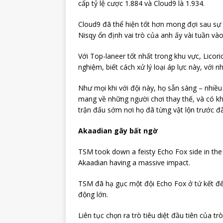
cấp tỷ lệ cược 1.884 và Cloud9 là 1.934.
Cloud9 đã thể hiện tốt hơn mong đợi sau sự 
Nisqy ổn định vai trò của anh ấy vài tuần vào
Với Top-laneer tốt nhất trong khu vực, Licori
nghiệm, biết cách xử lý loại áp lực này, với 
Như mọi khi với đội này, họ sẵn sàng – nhiề
mang về những người chơi thay thế, và có k
trận đấu sớm nơi họ đã từng vật lộn trước đâ
Akaadian gây bất ngờ
TSM took down a feisty Echo Fox side in the q
Akaadian having a massive impact.
TSM đã hạ gục một đội Echo Fox ở tứ kết để 
động lớn.
Liên tục chọn ra trò tiêu diệt đầu tiên của t