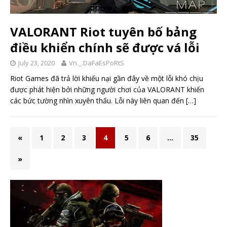
VALORANT Riot tuyên bố bảng
điều khiển chính sẽ được vá lỗi
July 23, 2020
Vn._.DaFaEsPoRtS
Riot Games đã trả lời khiếu nại gần đây về một lỗi khó chịu
được phát hiện bởi những người chơi của VALORANT khiến
các bức tường nhìn xuyên thấu. Lỗi này liên quan đến
[…]
«
1
2
3
4
5
6
…
35
»