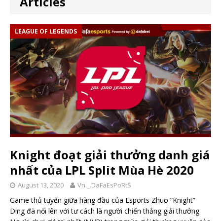
Articles
LEAGUE OF LEGENDS
Knight đoạt giải thưởng danh giá
nhất của LPL Split Mùa Hè 2020
August 13, 2020
Vn._.DaFaEsPoRtS
Game thủ tuyến giữa hàng đầu của Esports Zhuo “Knight”
Ding đã nổi lên với tư cách là người chiến thắng giải thưởng