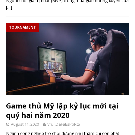
Người chơi giá trị nhất (MVP) trong mùa giải thường xuyên của
[…]
TOURNAMENT
Game thủ Mỹ lập kỷ lục mới tại
quý hai năm 2020
August 11, 2020
Vn._.DaFaEsPoRtS
Ngành công nghiệp trò chơi dường như thậm chí còn phát